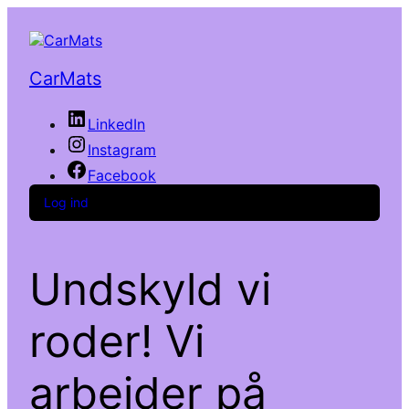
CarMats
LinkedIn
Instagram
Facebook
Log ind
Undskyld vi
roder! Vi
arbejder på