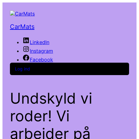
CarMats
LinkedIn
Instagram
Facebook
Log ind
Undskyld vi
roder! Vi
arbejder på