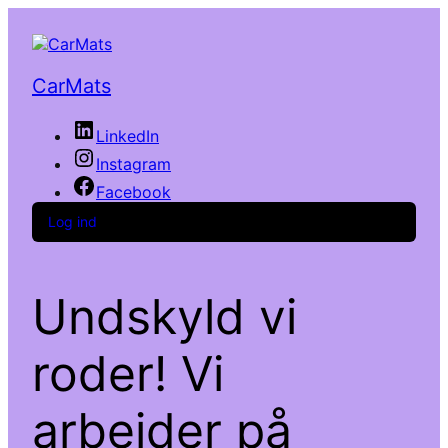
CarMats
LinkedIn
Instagram
Facebook
Log ind
Undskyld vi
roder! Vi
arbejder på