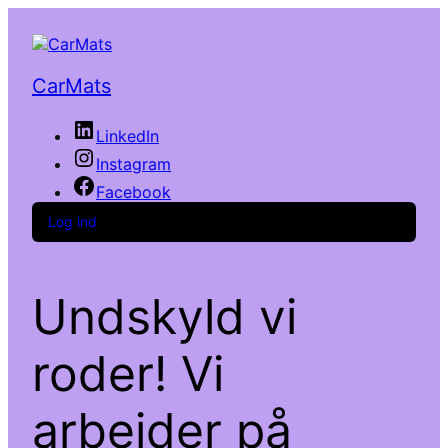
CarMats
LinkedIn
Instagram
Facebook
Log ind
Undskyld vi
roder! Vi
arbejder på