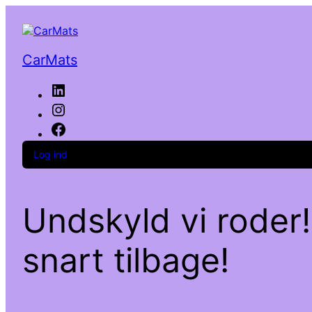
CarMats
LinkedIn
Instagram
Facebook
Log ind
Undskyld vi roder!
snart tilbage!