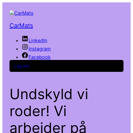
CarMats
LinkedIn
Instagram
Facebook
Log ind
Undskyld vi
roder! Vi
arbejder på