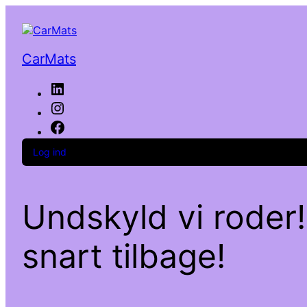
CarMats
LinkedIn
Instagram
Facebook
Log ind
Undskyld vi roder!
snart tilbage!