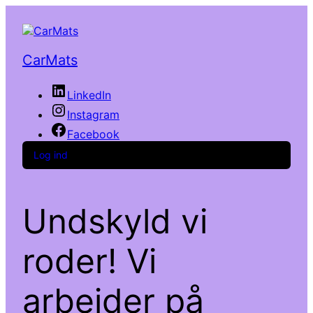
CarMats
LinkedIn
Instagram
Facebook
Log ind
Undskyld vi
roder! Vi
arbejder på