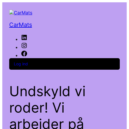
CarMats
LinkedIn
Instagram
Facebook
Log ind
Undskyld vi
roder! Vi
arbejder på