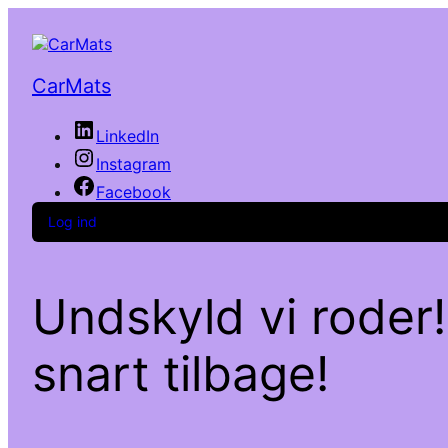
CarMats
LinkedIn
Instagram
Facebook
Log ind
Undskyld vi roder!
snart tilbage!