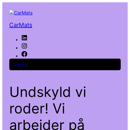
CarMats
LinkedIn
Instagram
Facebook
Log ind
Undskyld vi
roder! Vi
arbejder på