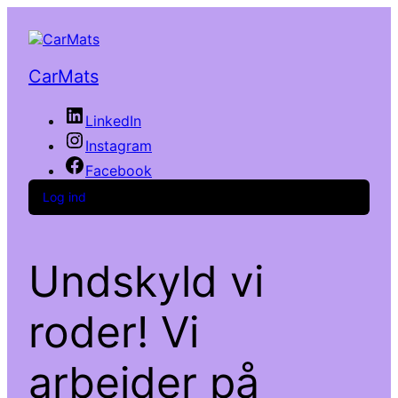
CarMats
LinkedIn
Instagram
Facebook
Log ind
Undskyld vi
roder! Vi
arbejder på