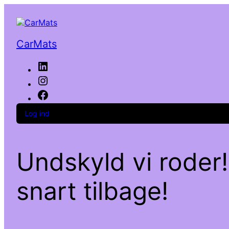
CarMats
LinkedIn
Instagram
Facebook
Log ind
Undskyld vi roder!
snart tilbage!