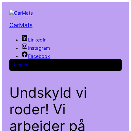
CarMats
LinkedIn
Instagram
Facebook
Log ind
Undskyld vi
roder! Vi
arbejder på