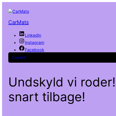
CarMats
LinkedIn
Instagram
Facebook
Log ind
Undskyld vi roder!
snart tilbage!