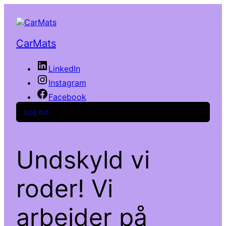
CarMats
LinkedIn
Instagram
Facebook
Log ind
Undskyld vi
roder! Vi
arbejder på