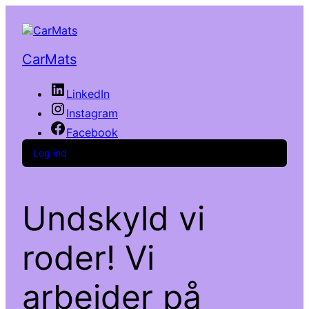
CarMats
LinkedIn
Instagram
Facebook
Log ind
Undskyld vi
roder! Vi
arbejder på