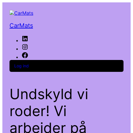
CarMats
LinkedIn
Instagram
Facebook
Log ind
Undskyld vi
roder! Vi
arbejder på