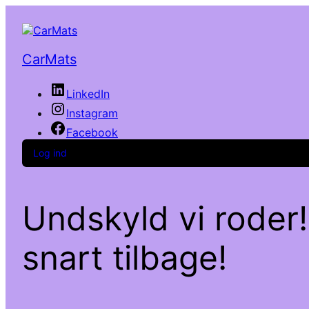
CarMats
LinkedIn
Instagram
Facebook
Log ind
Undskyld vi roder!
snart tilbage!