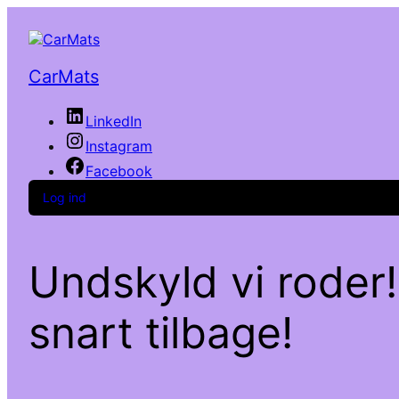
CarMats
LinkedIn
Instagram
Facebook
Log ind
Undskyld vi roder!
snart tilbage!