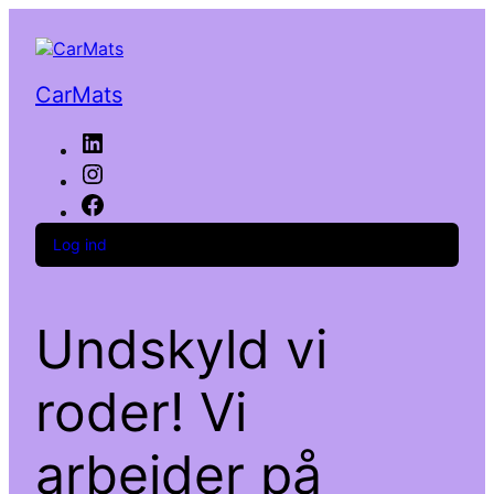
CarMats
LinkedIn
Instagram
Facebook
Log ind
Undskyld vi
roder! Vi
arbejder på