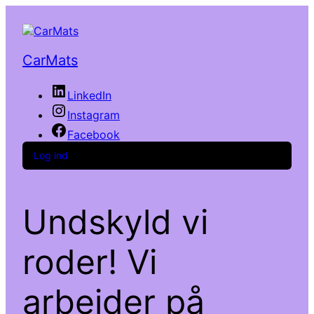
CarMats
LinkedIn
Instagram
Facebook
Log ind
Undskyld vi
roder! Vi
arbejder på