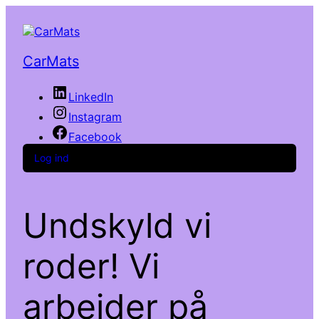
CarMats
LinkedIn
Instagram
Facebook
Log ind
Undskyld vi
roder! Vi
arbejder på