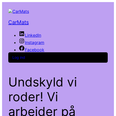
CarMats
LinkedIn
Instagram
Facebook
Log ind
Undskyld vi
roder! Vi
arbejder på