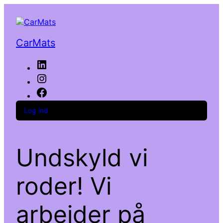
CarMats
LinkedIn
Instagram
Facebook
Log ind
Undskyld vi
roder! Vi
arbejder på