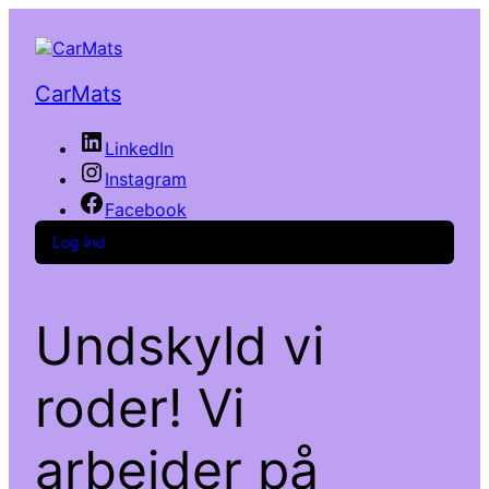
CarMats
LinkedIn
Instagram
Facebook
Log ind
Undskyld vi
roder! Vi
arbejder på