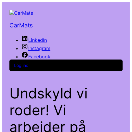
CarMats
LinkedIn
Instagram
Facebook
Log ind
Undskyld vi
roder! Vi
arbejder på