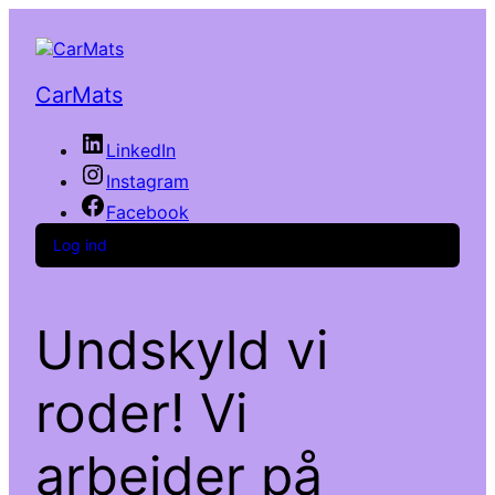
CarMats
LinkedIn
Instagram
Facebook
Log ind
Undskyld vi
roder! Vi
arbejder på