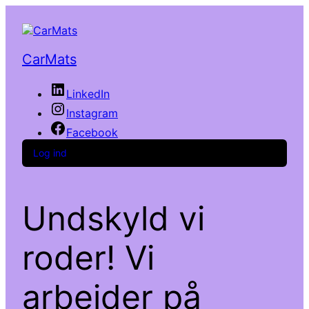
CarMats
LinkedIn
Instagram
Facebook
Log ind
Undskyld vi
roder! Vi
arbejder på