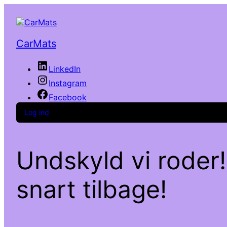
CarMats
LinkedIn
Instagram
Facebook
Log ind
Undskyld vi roder!
snart tilbage!