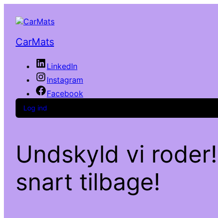
CarMats
LinkedIn
Instagram
Facebook
Log ind
Undskyld vi roder!
snart tilbage!