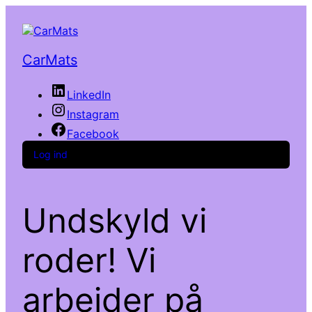
CarMats
LinkedIn
Instagram
Facebook
Log ind
Undskyld vi
roder! Vi
arbejder på