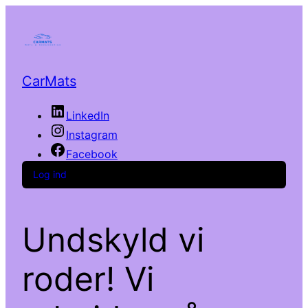
CarMats
LinkedIn
Instagram
Facebook
Log ind
Undskyld vi
roder! Vi