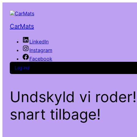
CarMats
LinkedIn
Instagram
Facebook
Log ind
Undskyld vi roder!
snart tilbage!